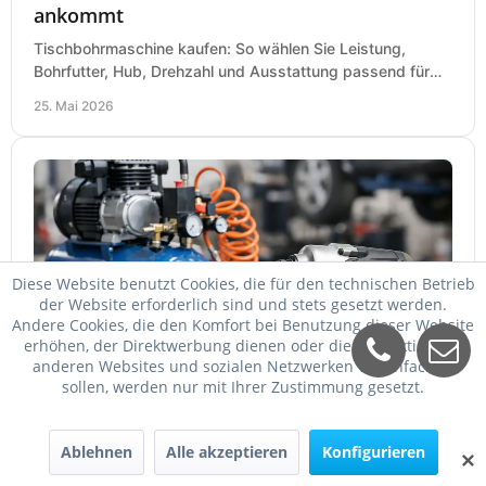
ankommt
Tischbohrmaschine kaufen: So wählen Sie Leistung,
Bohrfutter, Hub, Drehzahl und Ausstattung passend für
Werkstatt, Betrieb und Hobby aus.
25. Mai 2026
Diese Website benutzt Cookies, die für den technischen Betrieb
der Website erforderlich sind und stets gesetzt werden.
Andere Cookies, die den Komfort bei Benutzung dieser Website
erhöhen, der Direktwerbung dienen oder die Interaktion mit
Welcher Kompressor für Schlagschrauber?
anderen Websites und sozialen Netzwerken vereinfachen
sollen, werden nur mit Ihrer Zustimmung gesetzt.
Welcher Kompressor für Schlagschrauber passt? So
wählen Sie Kessel, Luftmenge, Druck und Motorleistung
passend für Werkstatt, Reifenwechsel.
Ablehnen
Alle akzeptieren
Konfigurieren
✕
23. Mai 2026