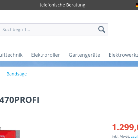
telefonische Beratung
ufttechnik
Elektroroller
Gartengeräte
Elektrowerk
Bandsäge
470PROFI
1.299,
inkl. MwSt.
zzg