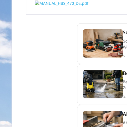
S
Sc
We
5.
B
Be
Zu
3.
A
Ab