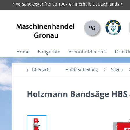
⋄ versandkostenfrei ab 100,- € innerhalb Deutschlands ⋄
Home
Baugeräte
Brennholztechnik
Druckl
Übersicht
Holzbearbeitung
Sägen
Holzmann Bandsäge HBS 