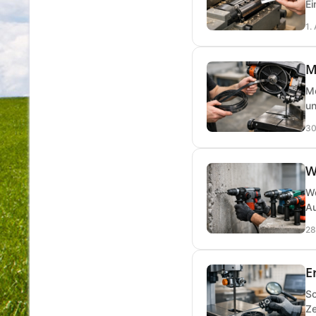
Ei
1.
M
Me
un
30
W
We
Au
28
E
So
Ze