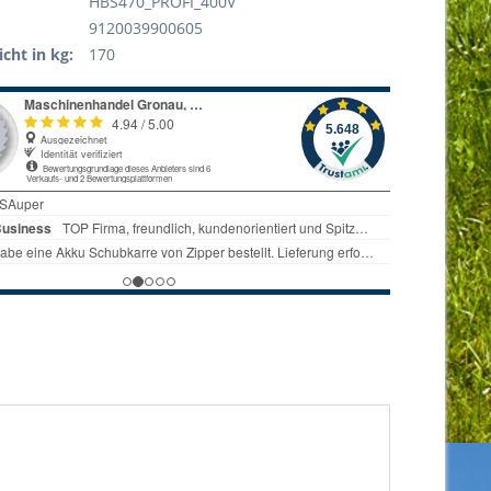
HBS470_PROFI_400V
9120039900605
cht in kg:
170