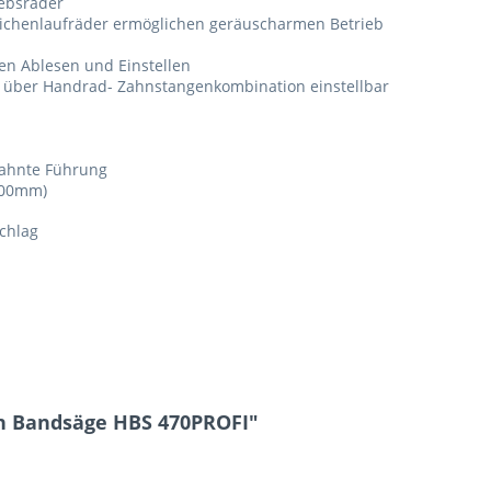
iebsräder
ichenlaufräder ermöglichen geräuscharmen Betrieb
n Ablesen und Einstellen
l über Handrad- Zahnstangenkombination einstellbar
zahnte Führung
100mm)
chlag
n Bandsäge HBS 470PROFI"