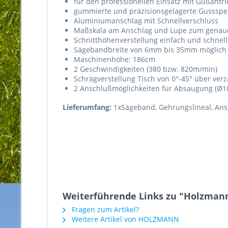
für den professionellen Einsatz mit Gußantr
gummierte und präzisionsgelagerte Gussspe
Aluminiumanschlag mit Schnellverschluss
Maßskala am Anschlag und Lupe zum genaue
Schnitthöhenverstellung einfach und schnel
Sägebandbreite von 6mm bis 35mm möglich
Maschinenhöhe: 186cm
2 Geschwindigkeiten (380 bzw. 820m/min)
Schrägverstellung Tisch von 0°-45° über ver
2 Anschlußmöglichkeiten für Absaugung (Ø
Lieferumfang:
1xSägeband, Gehrungslineal, Ans
Weiterführende Links zu "Holzman
Fragen zum Artikel?
Weitere Artikel von HOLZMANN