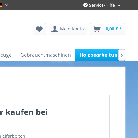
Service/Hilfe
Gronau-Deutsch
Mein Konto
0,00 € *
zeuge
Gebrauchtmaschinen
Holzbearbeitung
Kfz

r kaufen bei
leifarbeiten