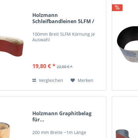
Holzmann
Schleifbandleinen 5LFM /
100mm SBL100
100mm Breit 5LFM Körnung je
Auswahl
19,80 € *
22,00 € *
Vergleichen
Merken
Holzmann Graphitbelag
für...
200 mm Breite ~1m Länge