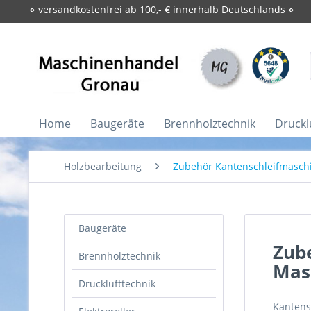
⋄ versandkostenfrei ab 100,- € innerhalb Deutschlands ⋄
Home
Baugeräte
Brennholztechnik
Druckl
Holzbearbeitung
Zubehör Kantenschleifmasch
Baugeräte
Zube
Brennholztechnik
Mas
Drucklufttechnik
Kantens