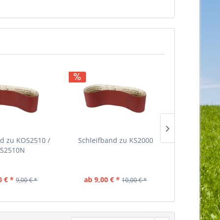
nd zu KOS2510 /
Schleifband zu KS2000
Schleifban
S2510N
0 € *
ab 9,00 € *
ab 11,70 
9,00 € *
10,00 € *