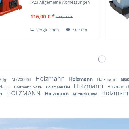
IP23 Allgemeine Abmessungen
Aufstellmaß in mm 450x260x380
Schärfmaschinen Schleifstein
116,00 € *
129,00 € *
Drehzahl in min-1 30-150
Schleifscheibendimension in
mm...
Vergleichen
Merken
Holzmann
Holzmann
tlg.
MS7000ST
Holzmann
MS6
Holzmann
Nass-
Holzmann
Holzmann Nass-
Holzmann HM
HOLZMANN
Holzman
nn
Holzmann
MTY8-70 DIAM