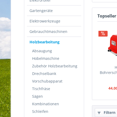
Elektroroller
Gartengeräte
Topseller
Elektrowerkzeuge
Gebrauchtmaschinen
Holzbearbeitung
Absaugung
Hobelmaschine
Zubehör Holzbearbeitung
H
Bohrersch
Drechselbank
Vorschubapparat
44,0
Tischfräse
Sägen
Kombinationen
Schleifen
Filtern