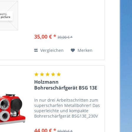
35,00 € *
39,00 € *
Vergleichen
Merken
Holzmann
Bohrerschärfgerät BSG 13E
In nur drei Arbeitsschritten zum
superscharfen Metallbohrer! Das
superleichte und kompakte
Bohrerschärfgerät BSG13E_230V
ist kinderleicht zu bedienen und
bringt Ihr Bohrersortiment im Nu
44,00 € *
69,00 € *
auf Hochform. Für alle gängigen