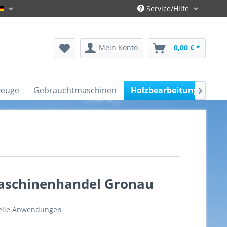
Service/Hilfe
Gronau-Deutsch
Mein Konto
0,00 € *
zeuge
Gebrauchtmaschinen
Holzbearbeitung
Kfz

Maschinenhandel Gronau
nelle Anwendungen