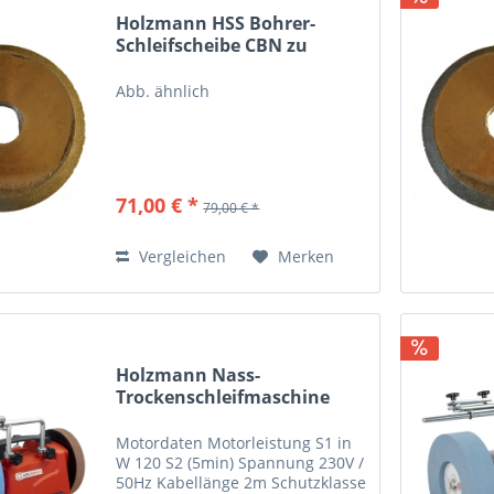
Holzmann HSS Bohrer-
Schleifscheibe CBN zu
BSG13Pro
Abb. ähnlich
71,00 € *
79,00 € *
Vergleichen
Merken
Holzmann Nass-
Trockenschleifmaschine
NTS200FLEX
Motordaten Motorleistung S1 in
W 120 S2 (5min) Spannung 230V /
50Hz Kabellänge 2m Schutzklasse