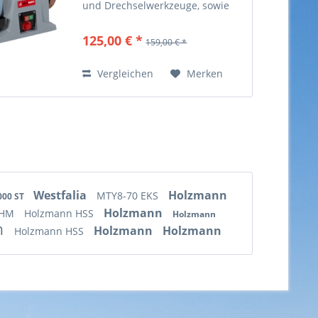
und Drechselwerkzeuge, sowie
Messern, Scheren und vielem
mehr. Der Korund Schleifstein
125,00 € *
159,00 € *
läuft durch eine Wasserwanne im
Nassschleifbetrieb, um eine...
Vergleichen
Merken
Westfalia
Holzmann
MTY8-70 EKS
000 ST
Holzmann
 HM
Holzmann HSS
Holzmann
n
Holzmann
Holzmann
Holzmann HSS