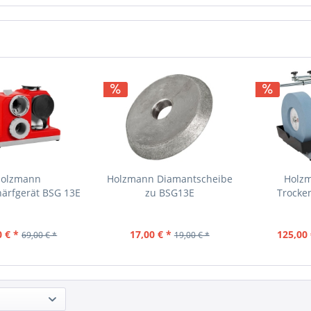
olzmann
Holzmann Diamantscheibe
Holz
ärfgerät BSG 13E
zu BSG13E
Trocke
N
0 € *
17,00 € *
125,00 
69,00 € *
19,00 € *