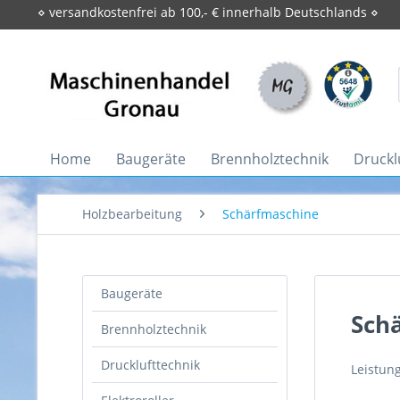
⋄ versandkostenfrei ab 100,- € innerhalb Deutschlands ⋄
Home
Baugeräte
Brennholztechnik
Druckl
Holzbearbeitung
Schärfmaschine
Baugeräte
Sch
Brennholztechnik
Drucklufttechnik
Leistun