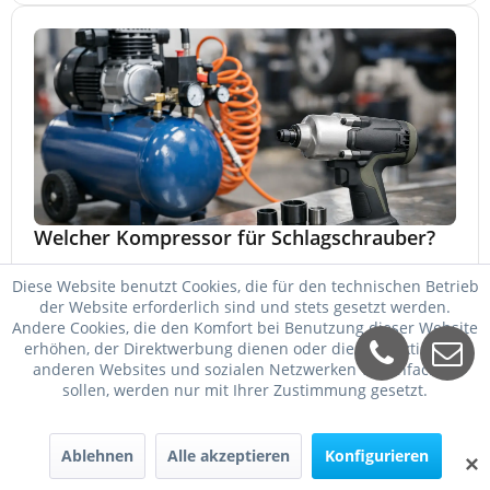
Welcher Kompressor für Schlagschrauber?
Welcher Kompressor für Schlagschrauber passt? So
Diese Website benutzt Cookies, die für den technischen Betrieb
wählen Sie Kessel, Luftmenge, Druck und Motorleistung
der Website erforderlich sind und stets gesetzt werden.
passend für Werkstatt, Reifenwechsel.
Andere Cookies, die den Komfort bei Benutzung dieser Website
23. Mai 2026
erhöhen, der Direktwerbung dienen oder die Interaktion mit
anderen Websites und sozialen Netzwerken vereinfachen
sollen, werden nur mit Ihrer Zustimmung gesetzt.
Ablehnen
Alle akzeptieren
Konfigurieren
✕