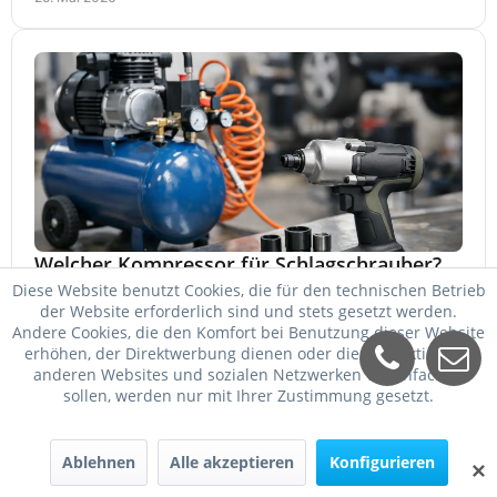
Welcher Kompressor für Schlagschrauber?
Diese Website benutzt Cookies, die für den technischen Betrieb
Welcher Kompressor für Schlagschrauber passt? So
der Website erforderlich sind und stets gesetzt werden.
wählen Sie Kessel, Luftmenge, Druck und Motorleistung
Andere Cookies, die den Komfort bei Benutzung dieser Website
passend für Werkstatt, Reifenwechsel.
erhöhen, der Direktwerbung dienen oder die Interaktion mit
23. Mai 2026
anderen Websites und sozialen Netzwerken vereinfachen
sollen, werden nur mit Ihrer Zustimmung gesetzt.
Ablehnen
Alle akzeptieren
Konfigurieren
✕