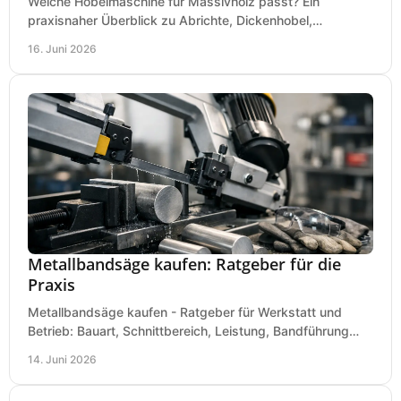
Welche Hobelmaschine für Massivholz passt? Ein
praxisnaher Überblick zu Abrichte, Dickenhobel,
Kombimaschine und wichtigen Kaufkriterien.
16. Juni 2026
Metallbandsäge kaufen: Ratgeber für die
Praxis
Metallbandsäge kaufen - Ratgeber für Werkstatt und
Betrieb: Bauart, Schnittbereich, Leistung, Bandführung
und typische Fehler vor dem Kauf.
14. Juni 2026