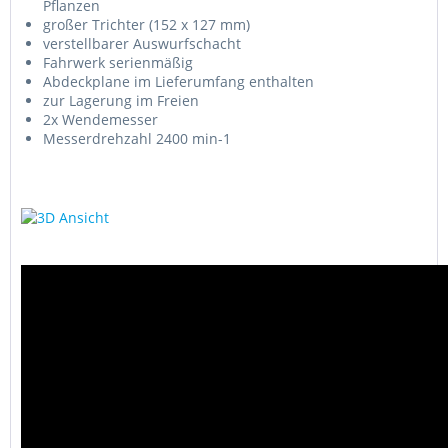
Pflanzen
großer Trichter (152 x 127 mm)
verstellbarer Auswurfschacht
Fahrwerk serienmäßig
Abdeckplane im Lieferumfang enthalten
zur Lagerung im Freien
2x Wendemesser
Messerdrehzahl 2400 min-1