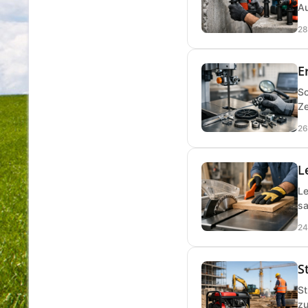
Au
28
E
So
Ze
26
L
Le
sa
24
S
St
zu