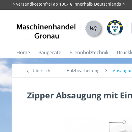
⋄ versandkostenfrei ab 100,- € innerhalb Deutschlands ⋄
Home
Baugeräte
Brennholztechnik
Druckl
Übersicht
Holzbearbeitung
Absaugu
Zipper Absaugung mit Ei