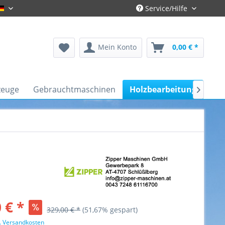
Service/Hilfe
Gronau-Deutsch
Mein Konto
0,00 € *
zeuge
Gebrauchtmaschinen
Holzbearbeitung
Kfz

 € *
329,00 € *
(51,67% gespart)
l. Versandkosten