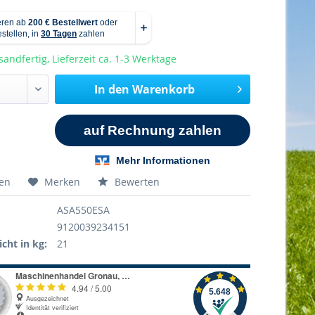
sandfertig, Lieferzeit ca. 1-3 Werktage
In den
Warenkorb
hen
Merken
Bewerten
ASA550ESA
9120039234151
cht in kg:
21