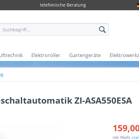
telefonische Beratung
ufttechnik
Elektroroller
Gartengeräte
Elektrowerk
ng
nschaltautomatik ZI-ASA550ESA
159,00
inkl. MwSt.
zzg