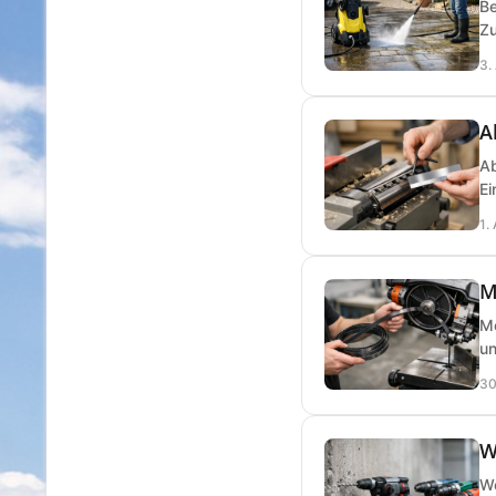
Be
Zu
3.
A
Ab
Ei
1.
M
Me
un
30
W
We