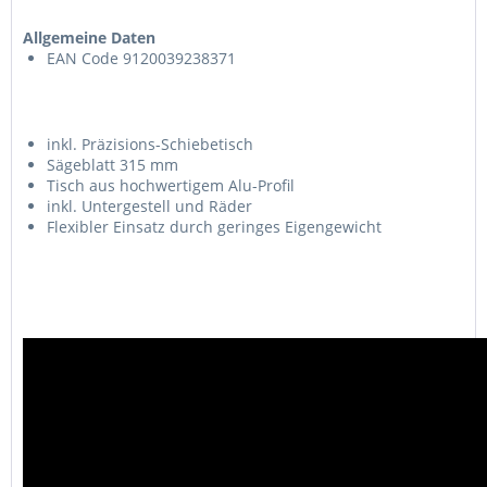
Allgemeine Daten
EAN Code 9120039238371
inkl. Präzisions-Schiebetisch
Sägeblatt 315 mm
Tisch aus hochwertigem Alu-Profil
inkl. Untergestell und Räder
Flexibler Einsatz durch geringes Eigengewicht