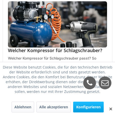
Welcher Kompressor für Schlagschrauber?
Welcher Kompressor für Schlagschrauber passt? So
wählen Sie Kessel, Luftmenge, Druck und Motorleistung
Diese Website benutzt Cookies, die für den technischen Betrieb
passend für Werkstatt, Reifenwechsel.
der Website erforderlich sind und stets gesetzt werden.
23. Mai 2026
Andere Cookies, die den Komfort bei Benutzung dieser Website
erhöhen, der Direktwerbung dienen oder die Interaktion mit
anderen Websites und sozialen Netzwerken vereinfachen
sollen, werden nur mit Ihrer Zustimmung gesetzt.
Ablehnen
Alle akzeptieren
Konfigurieren
✕