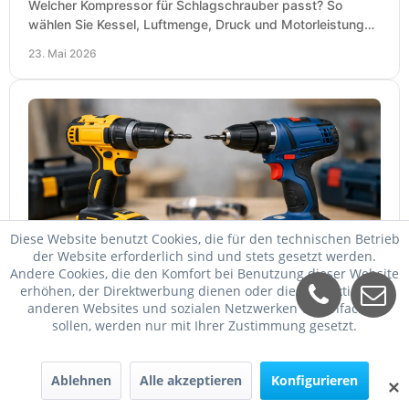
Welcher Kompressor für Schlagschrauber passt? So
wählen Sie Kessel, Luftmenge, Druck und Motorleistung
passend für Werkstatt, Reifenwechsel.
23. Mai 2026
Diese Website benutzt Cookies, die für den technischen Betrieb
der Website erforderlich sind und stets gesetzt werden.
DeWalt oder Bosch Professional?
Andere Cookies, die den Komfort bei Benutzung dieser Website
erhöhen, der Direktwerbung dienen oder die Interaktion mit
DeWalt oder Bosch Professional? Der Vergleich zeigt,
anderen Websites und sozialen Netzwerken vereinfachen
welche Marke bei Akku, Leistung, Ergonomie, Sortiment
sollen, werden nur mit Ihrer Zustimmung gesetzt.
und Preis besser zu Ihrem Einsatz passt.
21. Mai 2026
Ablehnen
Alle akzeptieren
Konfigurieren
✕