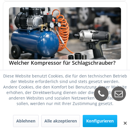
Welcher Kompressor für Schlagschrauber?
Welcher Kompressor für Schlagschrauber passt? So
Diese Website benutzt Cookies, die für den technischen Betrieb
wählen Sie Kessel, Luftmenge, Druck und Motorleistung
der Website erforderlich sind und stets gesetzt werden.
passend für Werkstatt, Reifenwechsel.
Andere Cookies, die den Komfort bei Benutzung dieser Website
23. Mai 2026
erhöhen, der Direktwerbung dienen oder die Interaktion mit
anderen Websites und sozialen Netzwerken vereinfachen
sollen, werden nur mit Ihrer Zustimmung gesetzt.
Ablehnen
Alle akzeptieren
Konfigurieren
✕