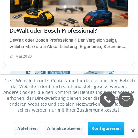
DeWalt oder Bosch Professional?
DeWalt oder Bosch Professional? Der Vergleich zeigt,
welche Marke bei Akku, Leistung, Ergonomie, Sortiment
und Preis besser zu Ihrem Einsatz passt.
21. Mai 2026
Diese Website benutzt Cookies, die für den technischen Betrieb
der Website erforderlich sind und stets gesetzt werden.
Andere Cookies, die den Komfort bei Benutzung dieser Website
erhöhen, der Direktwerbung dienen oder die Interaktion mit
anderen Websites und sozialen Netzwerken vereinfachen
sollen, werden nur mit Ihrer Zustimmung gesetzt.
Ablehnen
Alle akzeptieren
Konfigurieren
Schweißgerät für Dünnblech einstellen
✕