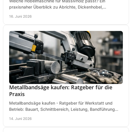
Welche Hobelmaschine für Massivholz passt? Ein
praxisnaher Überblick zu Abrichte, Dickenhobel,
Kombimaschine und wichtigen Kaufkriterien.
16. Juni 2026
Metallbandsäge kaufen: Ratgeber für die
Praxis
Metallbandsäge kaufen - Ratgeber für Werkstatt und
Betrieb: Bauart, Schnittbereich, Leistung, Bandführung
und typische Fehler vor dem Kauf.
14. Juni 2026