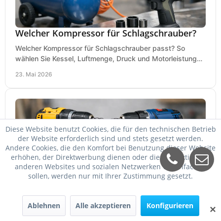
Welcher Kompressor für Schlagschrauber?
Welcher Kompressor für Schlagschrauber passt? So
wählen Sie Kessel, Luftmenge, Druck und Motorleistung
passend für Werkstatt, Reifenwechsel.
23. Mai 2026
Diese Website benutzt Cookies, die für den technischen Betrieb
der Website erforderlich sind und stets gesetzt werden.
Andere Cookies, die den Komfort bei Benutzung dieser Website
erhöhen, der Direktwerbung dienen oder die Interaktion mit
anderen Websites und sozialen Netzwerken vereinfachen
sollen, werden nur mit Ihrer Zustimmung gesetzt.
DeWalt oder Bosch Professional?
Ablehnen
Alle akzeptieren
Konfigurieren
DeWalt oder Bosch Professional? Der Vergleich zeigt,
✕
welche Marke bei Akku, Leistung, Ergonomie, Sortiment