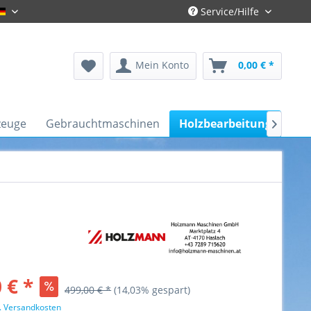
Service/Hilfe
Gronau-Deutsch
Mein Konto
0,00 € *
zeuge
Gebrauchtmaschinen
Holzbearbeitung
Kfz

 € *
499,00 € *
(14,03% gespart)
l. Versandkosten