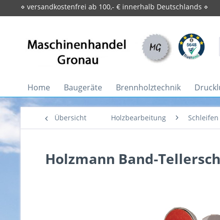
⋄ versandkostenfrei ab 100,- € innerhalb Deutschlands ⋄
Home
Baugeräte
Brennholztechnik
Druckl
Übersicht
Holzbearbeitung
Schleifen
Holzmann Band-Tellersch