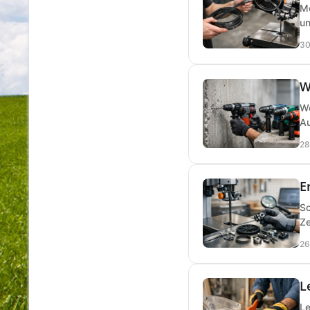
Me
un
30
W
We
Au
28
E
So
Ze
26
L
Le