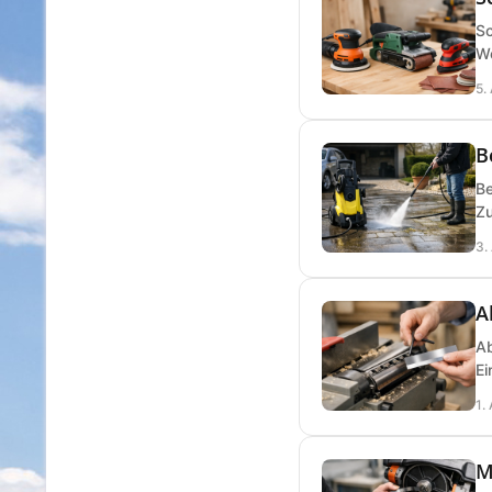
Sc
We
5.
B
Be
Zu
3.
A
Ab
Ei
1.
M