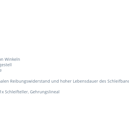
on Winkeln
estell
e
nimalen Reibungswiderstand und hoher Lebensdauer des Schleifban
x Schleifteller, Gehrungslineal