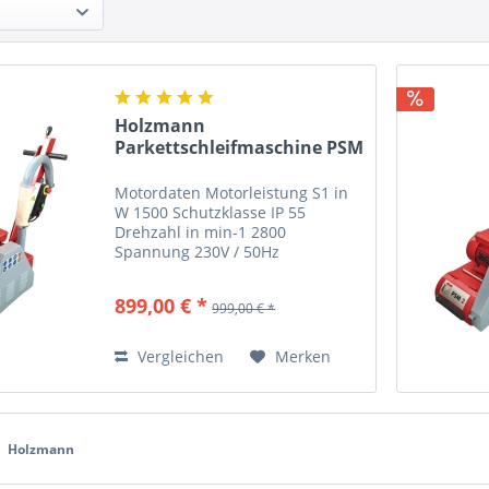
Holzmann
Parkettschleifmaschine PSM
2
Motordaten Motorleistung S1 in
W 1500 Schutzklasse IP 55
Drehzahl in min-1 2800
Spannung 230V / 50Hz
Allgemeine Abmessungen
Aufstellmaß in mm 930x340x960
899,00 € *
999,00 € *
Schleifen Walzendurchmesser in
mm Ø176 Walzendrehzahl in
min-1 2000 max....
Vergleichen
Merken
Holzmann