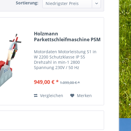
Sortierung:
Holzmann
Parkettschleifmaschine PSM
3
Motordaten Motorleistung S1 in
W 2200 Schutzklasse IP 55
Drehzahl in min-1 2800
Spannung 230V / 50 Hz
Allgemeine Abmessungen
Aufstellmaß in mm 960x340x960
949,00 € *
1.099,00 € *
Schleifen Walzendurchmesser in
mm Ø176 Walzendrehzahl in
min-1 2000 max....
Vergleichen
Merken