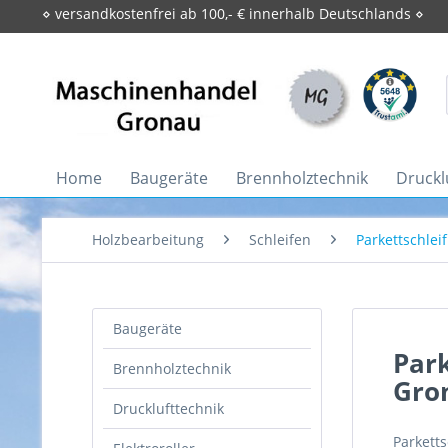
⋄ versandkostenfrei ab 100,- € innerhalb Deutschlands ⋄
Home
Baugeräte
Brennholztechnik
Druckl
Holzbearbeitung
Schleifen
Parkettschle
Baugeräte
Park
Brennholztechnik
Gro
Drucklufttechnik
Parkett