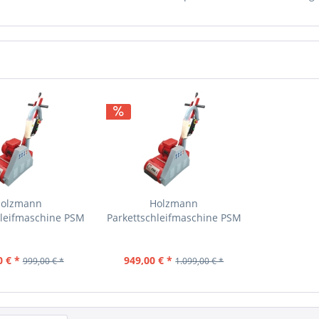
olzmann
Holzmann
hleifmaschine PSM
Parkettschleifmaschine PSM
2
3
0 € *
949,00 € *
999,00 € *
1.099,00 € *