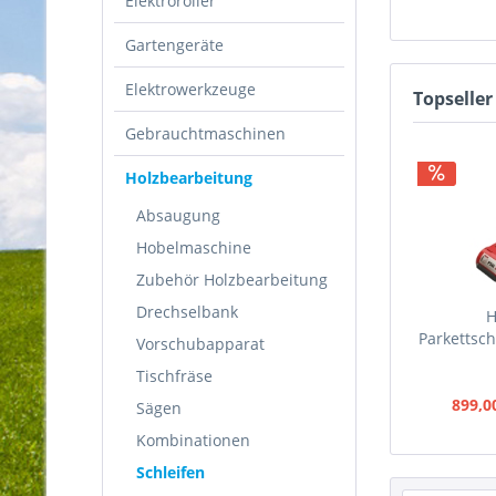
Elektroroller
Gartengeräte
Elektrowerkzeuge
Topseller
Gebrauchtmaschinen
Holzbearbeitung
Absaugung
Hobelmaschine
Zubehör Holzbearbeitung
Drechselbank
H
Parkettsc
Vorschubapparat
Tischfräse
899,0
Sägen
Kombinationen
Schleifen