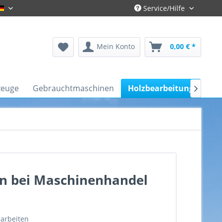
Service/Hilfe
Gronau-Deutsch
Mein Konto
0,00 € *
zeuge
Gebrauchtmaschinen
Holzbearbeitung
Kfz

en bei Maschinenhandel
sarbeiten