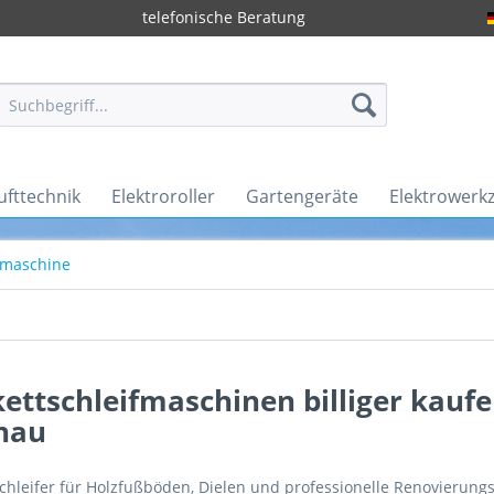
telefonische Beratung
ufttechnik
Elektroroller
Gartengeräte
Elektrowerk
ifmaschine
ettschleifmaschinen billiger kauf
nau
schleifer für Holzfußböden, Dielen und professionelle Renovierung