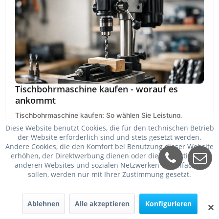
Tischbohrmaschine kaufen - worauf es
ankommt
Tischbohrmaschine kaufen: So wählen Sie Leistung,
Bohrfutter, Hub, Drehzahl und Ausstattung passend für
Diese Website benutzt Cookies, die für den technischen Betrieb
Werkstatt, Betrieb und Hobby aus.
der Website erforderlich sind und stets gesetzt werden.
25. Mai 2026
Andere Cookies, die den Komfort bei Benutzung dieser Website
erhöhen, der Direktwerbung dienen oder die Interaktion mit
anderen Websites und sozialen Netzwerken vereinfachen
sollen, werden nur mit Ihrer Zustimmung gesetzt.
Ablehnen
Alle akzeptieren
Konfigurieren
✕