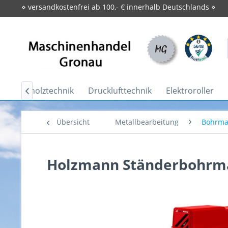
⋄ versandkostenfrei ab 100,- € innerhalb Deutschlands ⋄
Brennholztechnik
Drucklufttechnik
Elektroroller

Übersicht
Metallbearbeitung
Bohrma
Holzmann Ständerbohrm