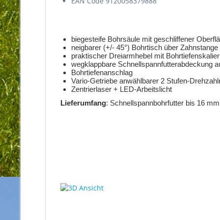
EAN Code 9120058379888
biegesteife Bohrsäule mit geschliffener Oberfl
neigbarer (+/- 45°) Bohrtisch über Zahnstange
praktischer Dreiarmhebel mit Bohrtiefenskalie
wegklappbare Schnellspannfutterabdeckung au
Bohrtiefenanschlag
Vario-Getriebe anwählbarer 2 Stufen-Drehzahlr
Zentrierlaser + LED-Arbeitslicht
Lieferumfang
: Schnellspannbohrfutter bis 16 mm