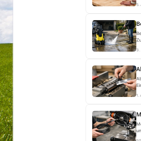
5.
B
Be
Zu
3.
A
Ab
Ei
1.
M
Me
un
30