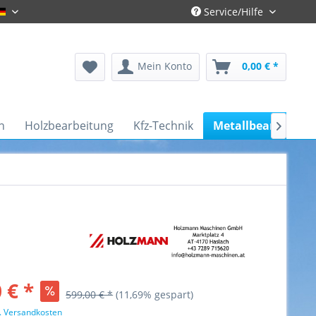
Service/Hilfe
Gronau-Deutsch
Mein Konto
0,00 € *
n
Holzbearbeitung
Kfz-Technik
Metallbearbeitun

 € *
599,00 € *
(11,69% gespart)
l. Versandkosten