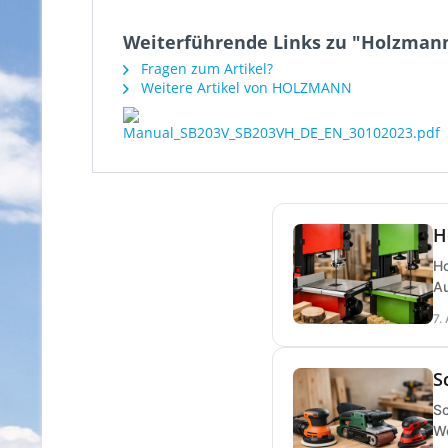
Weiterführende Links zu "Holzman
Fragen zum Artikel?
Weitere Artikel von HOLZMANN
H
Ho
Au
7.
S
Sc
We