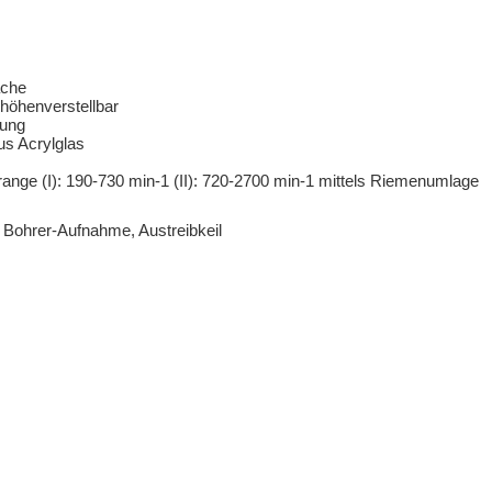
äche
 höhenverstellbar
rung
s Acrylglas
ange (I): 190-730 min-1 (II): 720-2700 min-1 mittels Riemenumlage
 Bohrer-Aufnahme, Austreibkeil