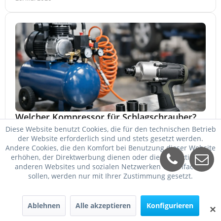
Welcher Kompressor für Schlagschrauber?
Diese Website benutzt Cookies, die für den technischen Betrieb
Welcher Kompressor für Schlagschrauber passt? So
der Website erforderlich sind und stets gesetzt werden.
wählen Sie Kessel, Luftmenge, Druck und Motorleistung
Andere Cookies, die den Komfort bei Benutzung dieser Website
passend für Werkstatt, Reifenwechsel.
erhöhen, der Direktwerbung dienen oder die Interaktion mit
23. Mai 2026
anderen Websites und sozialen Netzwerken vereinfachen
sollen, werden nur mit Ihrer Zustimmung gesetzt.
Ablehnen
Alle akzeptieren
Konfigurieren
✕