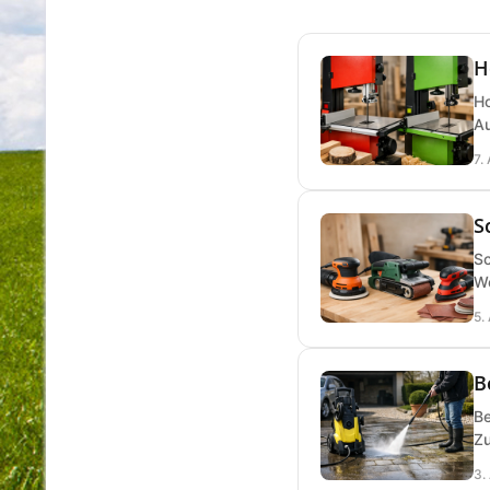
H
Ho
Au
7.
S
Sc
We
5.
B
Be
Zu
3.