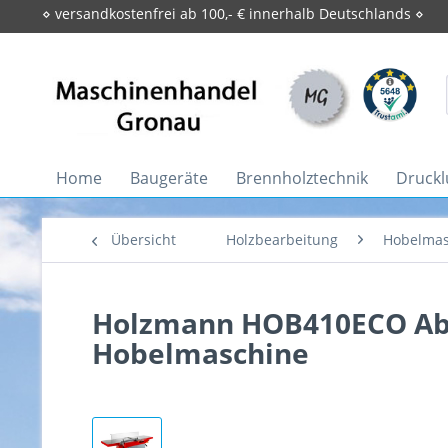
⋄ versandkostenfrei ab 100,- € innerhalb Deutschlands ⋄
Home
Baugeräte
Brennholztechnik
Druckl
Übersicht
Holzbearbeitung
Hobelmas
Holzmann HOB410ECO Ab
Hobelmaschine