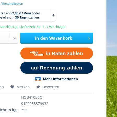
l. Versandkosten
sandfertig, Lieferzeit ca. 1-3 Werktage
In den
Warenkorb
hen
Merken
Bewerten
HOB410ECO
9120058379932
cht in kg:
353