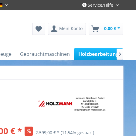
Service/Hilfe
Gronau-Deutsch
Mein Konto
0,00 € *
zeuge
Gebrauchtmaschinen
Holzbearbeitung
Kfz

00 € *
2.599,00 € *
(11,54% gespart)