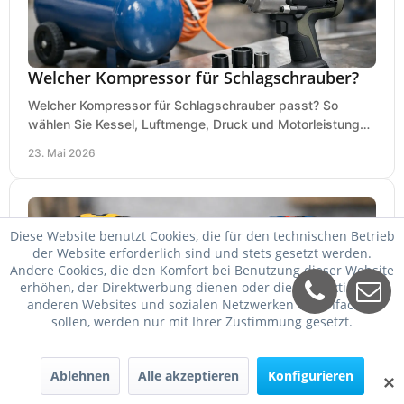
Welcher Kompressor für Schlagschrauber?
Welcher Kompressor für Schlagschrauber passt? So
wählen Sie Kessel, Luftmenge, Druck und Motorleistung
passend für Werkstatt, Reifenwechsel.
23. Mai 2026
Diese Website benutzt Cookies, die für den technischen Betrieb
der Website erforderlich sind und stets gesetzt werden.
Andere Cookies, die den Komfort bei Benutzung dieser Website
erhöhen, der Direktwerbung dienen oder die Interaktion mit
anderen Websites und sozialen Netzwerken vereinfachen
sollen, werden nur mit Ihrer Zustimmung gesetzt.
DeWalt oder Bosch Professional?
Ablehnen
Alle akzeptieren
Konfigurieren
✕
DeWalt oder Bosch Professional? Der Vergleich zeigt,