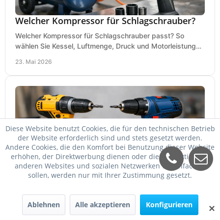
Welcher Kompressor für Schlagschrauber?
Welcher Kompressor für Schlagschrauber passt? So
wählen Sie Kessel, Luftmenge, Druck und Motorleistung
passend für Werkstatt, Reifenwechsel.
23. Mai 2026
Diese Website benutzt Cookies, die für den technischen Betrieb
der Website erforderlich sind und stets gesetzt werden.
Andere Cookies, die den Komfort bei Benutzung dieser Website
erhöhen, der Direktwerbung dienen oder die Interaktion mit
anderen Websites und sozialen Netzwerken vereinfachen
sollen, werden nur mit Ihrer Zustimmung gesetzt.
DeWalt oder Bosch Professional?
DeWalt oder Bosch Professional? Der Vergleich zeigt,
Ablehnen
Alle akzeptieren
Konfigurieren
welche Marke bei Akku, Leistung, Ergonomie, Sortiment
✕
und Preis besser zu Ihrem Einsatz passt.