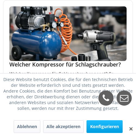
Welcher Kompressor für Schlagschrauber?
Welcher Kompressor für Schlagschrauber passt? So
Diese Website benutzt Cookies, die für den technischen Betrieb
wählen Sie Kessel, Luftmenge, Druck und Motorleistung
der Website erforderlich sind und stets gesetzt werden.
passend für Werkstatt, Reifenwechsel.
23. Mai 2026
Andere Cookies, die den Komfort bei Benutzung dieser Website
erhöhen, der Direktwerbung dienen oder die Interaktion mit
anderen Websites und sozialen Netzwerken vereinfachen
sollen, werden nur mit Ihrer Zustimmung gesetzt.
Ablehnen
Alle akzeptieren
Konfigurieren
✕