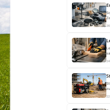
E
So
Ze
26
L
Le
sa
24
S
St
zu
22