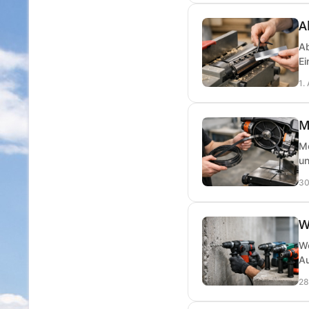
A
Ab
Ei
1.
M
Me
un
30
W
We
Au
28