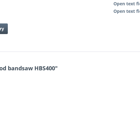
Open text fi
Open text fi
ry
ood bandsaw HBS400"