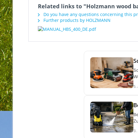
Related links to "Holzmann wood 
Do you have any questions concerning this p
Further products by HOLZMANN
S
Sc
We
5.
B
Be
Zu
3.