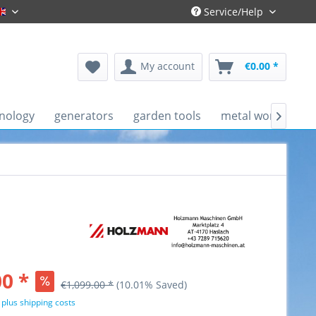
Service/Help
Gronau-Englisch
My account
€0.00 *
nology
generators
garden tools
metal working ma

0 *
€1,099.00 *
(10.01% Saved)
T
plus shipping costs