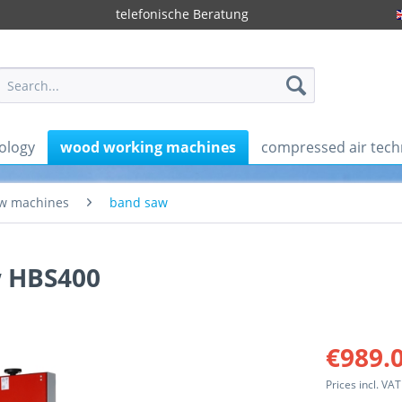
telefonische Beratung
ology
wood working machines
compressed air tech
w machines
band saw
 HBS400
€989.0
Prices incl. VA