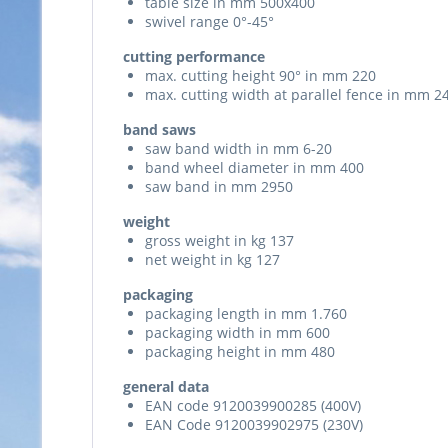
table size in mm 500x400
swivel range 0°-45°
cutting performance
max. cutting height 90° in mm 220
max. cutting width at parallel fence in mm 2
band saws
saw band width in mm 6-20
band wheel diameter in mm 400
saw band in mm 2950
weight
gross weight in kg 137
net weight in kg 127
packaging
packaging length in mm 1.760
packaging width in mm 600
packaging height in mm 480
general data
EAN code 9120039900285 (400V)
EAN Code 9120039902975 (230V)