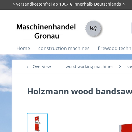
⋄ versandkostenfrei ab 100,- € innerhalb Deutschlands ⋄
Home
construction machines
firewood techn
Overview
wood working machines
sa
Holzmann wood bandsaw