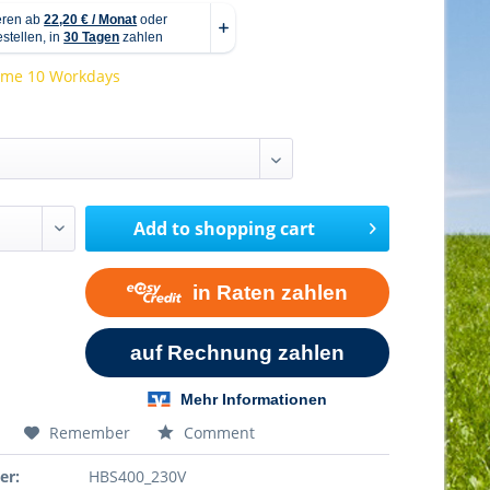
time 10 Workdays
Add to
shopping cart
Remember
Comment
er:
HBS400_230V