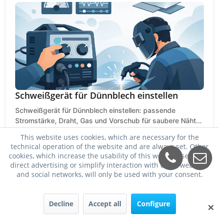
Schweißgerät für Dünnblech einstellen
Schweißgerät für Dünnblech einstellen: passende
Stromstärke, Draht, Gas und Vorschub für saubere Nähte
ohne Durchbrand bei 0,8 bis 2 mm.
19. Mai 2026
This website uses cookies, which are necessary for the
technical operation of the website and are always set. Other
cookies, which increase the usability of this website, serve for
direct advertising or simplify interaction with other websites
and social networks, will only be used with your consent.
Decline
Accept all
Configure
✕