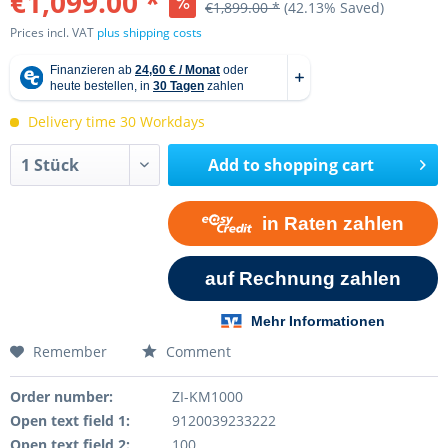
€1,099.00 *
€1,899.00 *
(42.13% Saved)
Prices incl. VAT
plus shipping costs
Delivery time 30 Workdays
Add to
shopping cart
Remember
Comment
Order number:
ZI-KM1000
Open text field 1:
9120039233222
Open text field 2:
100