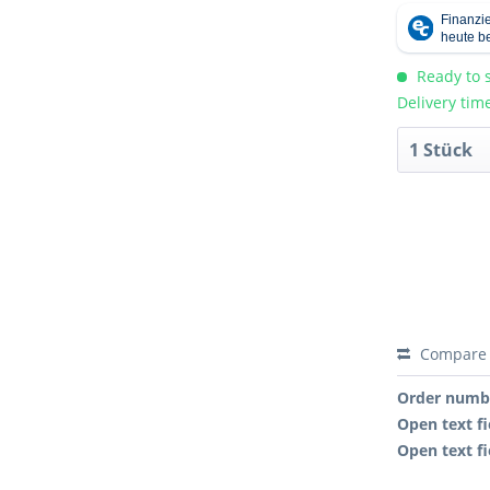
Ready to s
Delivery tim
Compare
Order numb
Open text fi
Open text fi