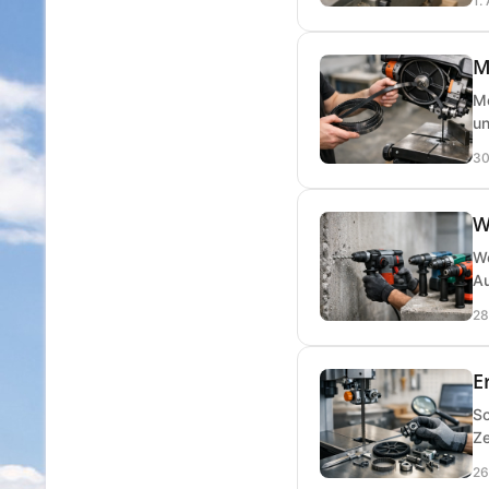
1.
M
Me
un
30
W
We
Au
28
E
So
Ze
26