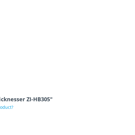
hicknesser ZI-HB305"
roduct?