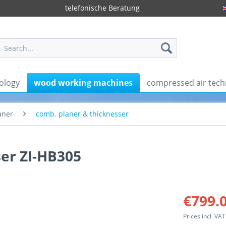
telefonische Beratung
ology
wood working machines
compressed air tech
aner
comb. planer & thicknesser
ser ZI-HB305
€799.0
Prices incl. VA