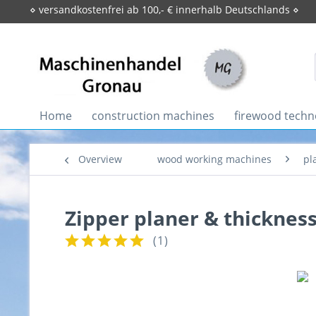
⋄ versandkostenfrei ab 100,- € innerhalb Deutschlands ⋄
Home
construction machines
firewood techn
Overview
wood working machines
pl
Zipper planer & thicknes
(
1
)