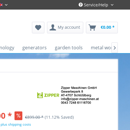
Service/Help
Gronau-Englisch
My account
€0.00 *
nology
generators
garden tools
metal working ma

0 *
€899.00 *
(11.12% Saved)
T
plus shipping costs