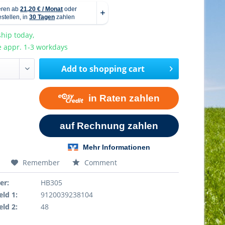
hip today,
e appr. 1-3 workdays
Add to
shopping cart
Remember
Comment
er:
HB305
eld 1:
9120039238104
eld 2:
48