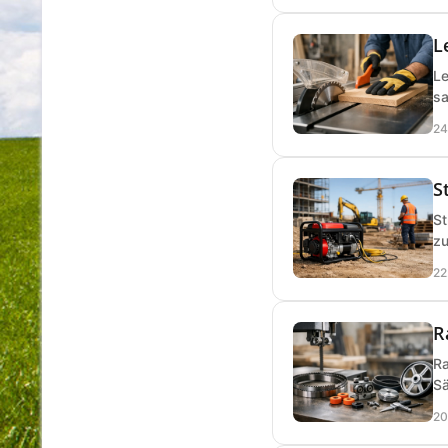
L
Le
sa
24
S
St
zu
22
R
Ra
Sä
20