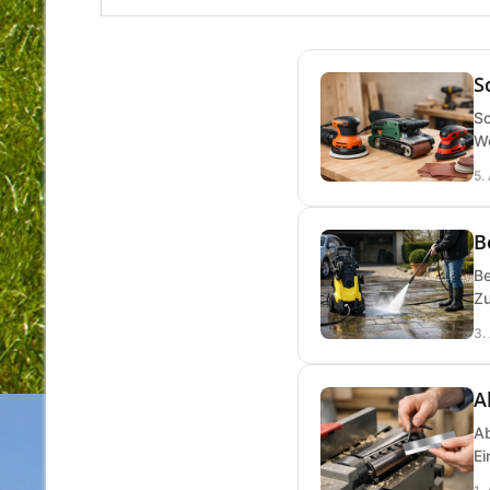
S
Sc
We
5.
B
Be
Zu
3.
A
Ab
Ei