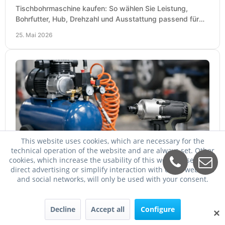
Tischbohrmaschine kaufen: So wählen Sie Leistung,
Bohrfutter, Hub, Drehzahl und Ausstattung passend für
Werkstatt, Betrieb und Hobby aus.
25. Mai 2026
This website uses cookies, which are necessary for the
technical operation of the website and are always set. Other
Welcher Kompressor für Schlagschrauber?
cookies, which increase the usability of this website, serve for
direct advertising or simplify interaction with other websites
Welcher Kompressor für Schlagschrauber passt? So
and social networks, will only be used with your consent.
wählen Sie Kessel, Luftmenge, Druck und Motorleistung
passend für Werkstatt, Reifenwechsel.
23. Mai 2026
Decline
Accept all
Configure
✕