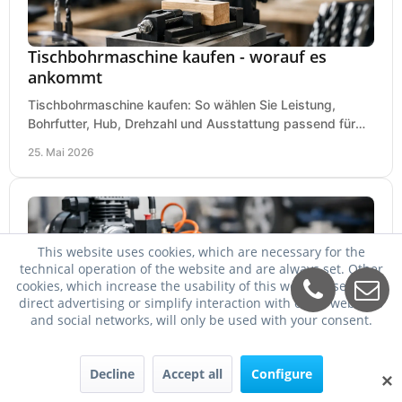
Tischbohrmaschine kaufen - worauf es
ankommt
Tischbohrmaschine kaufen: So wählen Sie Leistung,
Bohrfutter, Hub, Drehzahl und Ausstattung passend für
Werkstatt, Betrieb und Hobby aus.
25. Mai 2026
This website uses cookies, which are necessary for the
technical operation of the website and are always set. Other
cookies, which increase the usability of this website, serve for
direct advertising or simplify interaction with other websites
and social networks, will only be used with your consent.
Welcher Kompressor für Schlagschrauber?
Decline
Accept all
Configure
✕
Welcher Kompressor für Schlagschrauber passt? So