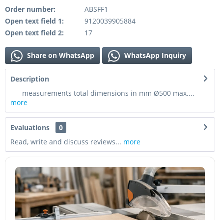
Order number:
ABSFF1
Open text field 1:
9120039905884
Open text field 2:
17
Share on WhatsApp
WhatsApp Inquiry
Description
measurements total dimensions in mm Ø500 max....
more
Evaluations
0
Read, write and discuss reviews...
more