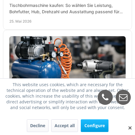
Tischbohrmaschine kaufen: So wählen Sie Leistung,
Bohrfutter, Hub, Drehzahl und Ausstattung passend für
Werkstatt, Betrieb und Hobby aus.
25. Mai 2026
This website uses cookies, which are necessary for the
technical operation of the website and are always set. Other
Welcher Kompressor für Schlagschrauber?
cookies, which increase the usability of this website, serve for
direct advertising or simplify interaction with other websites
Welcher Kompressor für Schlagschrauber passt? So
and social networks, will only be used with your consent.
wählen Sie Kessel, Luftmenge, Druck und Motorleistung
passend für Werkstatt, Reifenwechsel.
23. Mai 2026
Decline
Accept all
Configure
✕