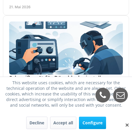
und Preis besser zu Ihrem Einsatz passt.
21. Mai 2026
Schweißgerät für Dünnblech einstellen
This website uses cookies, which are necessary for the
Schweißgerät für Dünnblech einstellen: passende
technical operation of the website and are always set. Other
Stromstärke, Draht, Gas und Vorschub für saubere Nähte
cookies, which increase the usability of this website, serve for
ohne Durchbrand bei 0,8 bis 2 mm.
direct advertising or simplify interaction with other websites
19. Mai 2026
and social networks, will only be used with your consent.
Decline
Accept all
Configure
✕