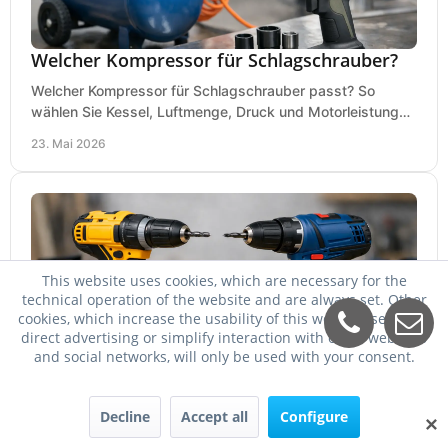
Welcher Kompressor für Schlagschrauber?
Welcher Kompressor für Schlagschrauber passt? So
wählen Sie Kessel, Luftmenge, Druck und Motorleistung
passend für Werkstatt, Reifenwechsel.
23. Mai 2026
This website uses cookies, which are necessary for the
technical operation of the website and are always set. Other
cookies, which increase the usability of this website, serve for
direct advertising or simplify interaction with other websites
and social networks, will only be used with your consent.
DeWalt oder Bosch Professional?
DeWalt oder Bosch Professional? Der Vergleich zeigt,
Decline
Accept all
Configure
✕
welche Marke bei Akku, Leistung, Ergonomie, Sortiment