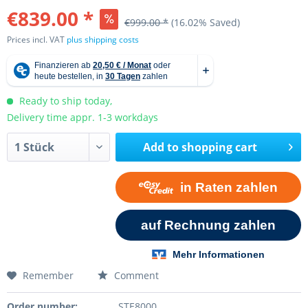
€839.00 *
€999.00 *
(16.02% Saved)
Prices incl. VAT
plus shipping costs
Ready to ship today,
Delivery time appr. 1-3 workdays
Add to
shopping cart
Remember
Comment
Order number:
STE8000