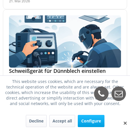
21. Mai 2026
Schweißgerät für Dünnblech einstellen
Schweißgerät für Dünnblech einstellen: passende
This website uses cookies, which are necessary for the
Stromstärke, Draht, Gas und Vorschub für saubere Nähte
technical operation of the website and are always set. Other
ohne Durchbrand bei 0,8 bis 2 mm.
cookies, which increase the usability of this website, serve for
19. Mai 2026
direct advertising or simplify interaction with other websites
and social networks, will only be used with your consent.
Decline
Accept all
Configure
✕