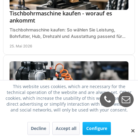
Tischbohrmaschine kaufen - worauf es
ankommt
Tischbohrmaschine kaufen: So wählen Sie Leistung,
Bohrfutter, Hub, Drehzahl und Ausstattung passend für
Werkstatt, Betrieb und Hobby aus.
25. Mai 2026
This website uses cookies, which are necessary for the
technical operation of the website and are always set. Other
cookies, which increase the usability of this website, serve for
direct advertising or simplify interaction with other websites
and social networks, will only be used with your consent.
Welcher Kompressor für Schlagschrauber?
Decline
Accept all
Configure
Welcher Kompressor für Schlagschrauber passt? So
✕
wählen Sie Kessel, Luftmenge, Druck und Motorleistung