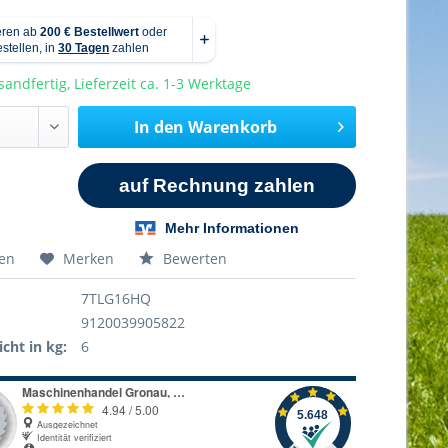
sandfertig, Lieferzeit ca. 1-3 Werktage
In den
Warenkorb
hen
Merken
Bewerten
7TLG16HQ
9120039905822
cht in kg:
6