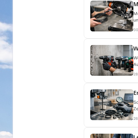
M
Me
un
30
W
We
Au
28
E
So
Ze
26
L