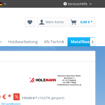
Service/Hilfe
Gronau-Deutsch
Mein Konto
0,00 € *
n
Holzbearbeitung
Kfz-Technik
Metallbearbeitun

 € *
139,00 € *
(10,07% gespart)
l. Versandkosten