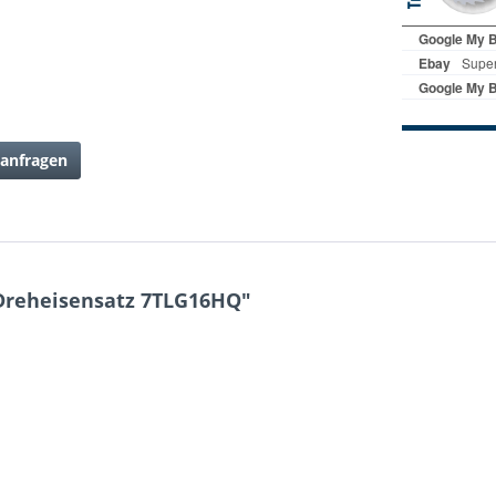
anfragen
Dreheisensatz 7TLG16HQ"