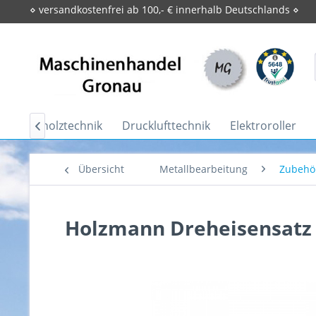
⋄ versandkostenfrei ab 100,- € innerhalb Deutschlands ⋄
Brennholztechnik
Drucklufttechnik
Elektroroller

Übersicht
Metallbearbeitung
Zubehö
Holzmann Dreheisensatz