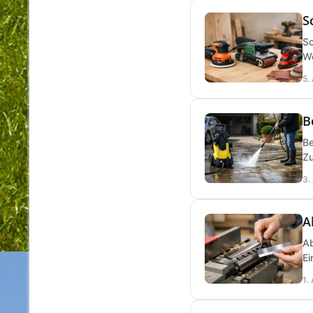
S
Sc
We
5.
B
Be
Zu
3.
A
Ab
Ei
1.