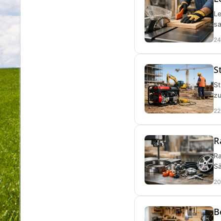
Le
sa
24
S
St
zu
22
R
Ra
Sä
20
B