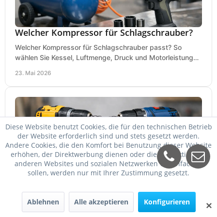
Welcher Kompressor für Schlagschrauber?
Welcher Kompressor für Schlagschrauber passt? So
wählen Sie Kessel, Luftmenge, Druck und Motorleistung
passend für Werkstatt, Reifenwechsel.
23. Mai 2026
Diese Website benutzt Cookies, die für den technischen Betrieb
der Website erforderlich sind und stets gesetzt werden.
Andere Cookies, die den Komfort bei Benutzung dieser Website
erhöhen, der Direktwerbung dienen oder die Interaktion mit
anderen Websites und sozialen Netzwerken vereinfachen
sollen, werden nur mit Ihrer Zustimmung gesetzt.
DeWalt oder Bosch Professional?
Ablehnen
Alle akzeptieren
Konfigurieren
DeWalt oder Bosch Professional? Der Vergleich zeigt,
✕
welche Marke bei Akku, Leistung, Ergonomie, Sortiment