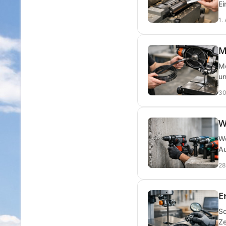
Ei
1.
M
Me
un
30
W
We
Au
28
E
So
Ze