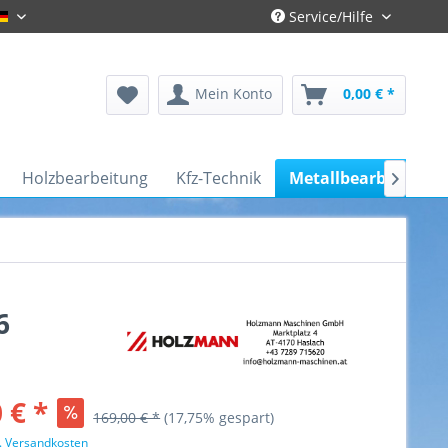
Service/Hilfe
Gronau-Deutsch
Mein Konto
0,00 € *
Holzbearbeitung
Kfz-Technik
Metallbearbeitung

6
 € *
169,00 € *
(17,75% gespart)
l. Versandkosten