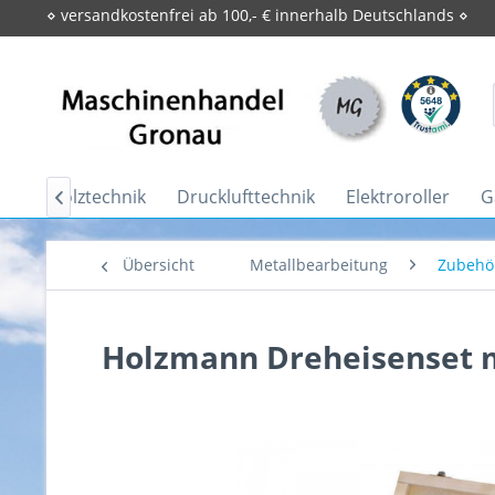
⋄ versandkostenfrei ab 100,- € innerhalb Deutschlands ⋄
Brennholztechnik
Drucklufttechnik
Elektroroller
G

Übersicht
Metallbearbeitung
Zubehö
Holzmann Dreheisenset 