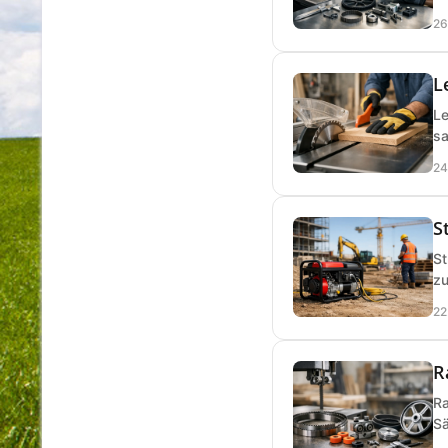
26
L
Le
sa
24
S
St
zu
22
R
Ra
Sä