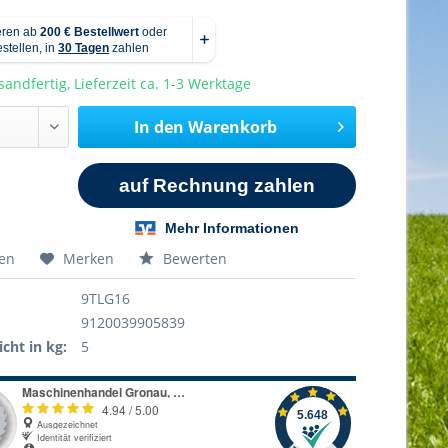
sandfertig, Lieferzeit ca. 1-3 Werktage
In den
Warenkorb
hen
Merken
Bewerten
9TLG16
9120039905839
cht in kg:
5