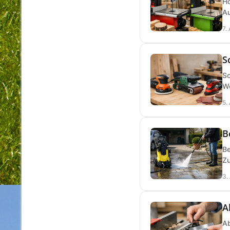
Ho
Au
7.
S
Sc
We
5.
B
Be
Zu
3.
A
Ab