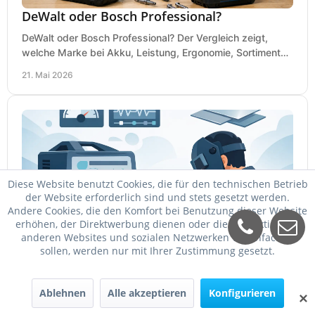
DeWalt oder Bosch Professional?
DeWalt oder Bosch Professional? Der Vergleich zeigt,
welche Marke bei Akku, Leistung, Ergonomie, Sortiment
und Preis besser zu Ihrem Einsatz passt.
21. Mai 2026
Diese Website benutzt Cookies, die für den technischen Betrieb
der Website erforderlich sind und stets gesetzt werden.
Andere Cookies, die den Komfort bei Benutzung dieser Website
erhöhen, der Direktwerbung dienen oder die Interaktion mit
anderen Websites und sozialen Netzwerken vereinfachen
Schweißgerät für Dünnblech einstellen
sollen, werden nur mit Ihrer Zustimmung gesetzt.
Schweißgerät für Dünnblech einstellen: passende
Stromstärke, Draht, Gas und Vorschub für saubere Nähte
Ablehnen
Alle akzeptieren
Konfigurieren
ohne Durchbrand bei 0,8 bis 2 mm.
✕
19. Mai 2026