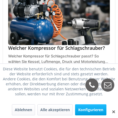
Welcher Kompressor für Schlagschrauber?
Welcher Kompressor für Schlagschrauber passt? So
wählen Sie Kessel, Luftmenge, Druck und Motorleistung
passend für Werkstatt, Reifenwechsel.
Diese Website benutzt Cookies, die für den technischen Betrieb
23. Mai 2026
der Website erforderlich sind und stets gesetzt werden.
Andere Cookies, die den Komfort bei Benutzung dieser Website
erhöhen, der Direktwerbung dienen oder die Interaktion mit
anderen Websites und sozialen Netzwerken vereinfachen
sollen, werden nur mit Ihrer Zustimmung gesetzt.
Ablehnen
Alle akzeptieren
Konfigurieren
✕