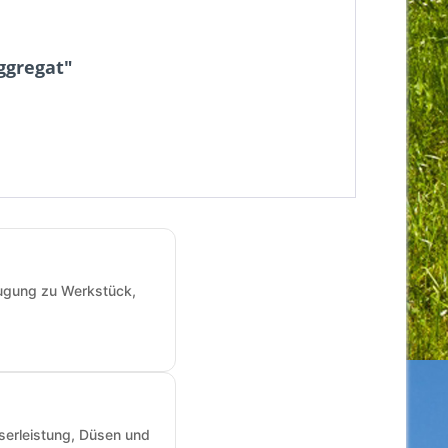
ggregat"
augung zu Werkstück,
sserleistung, Düsen und