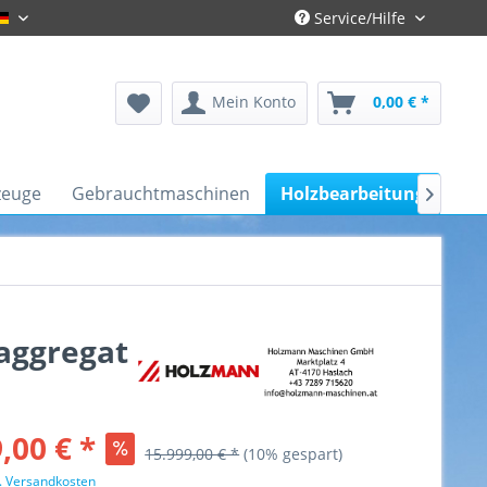
Service/Hilfe
Gronau-Deutsch
Mein Konto
0,00 € *
zeuge
Gebrauchtmaschinen
Holzbearbeitung
Kfz

aggregat
,00 € *
15.999,00 € *
(10% gespart)
l. Versandkosten