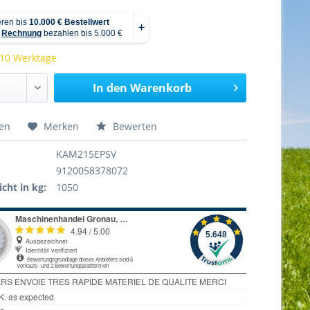
 10 Werktage
In den
Warenkorb
hen
Merken
Bewerten
KAM215EPSV
9120058378072
cht in kg:
1050