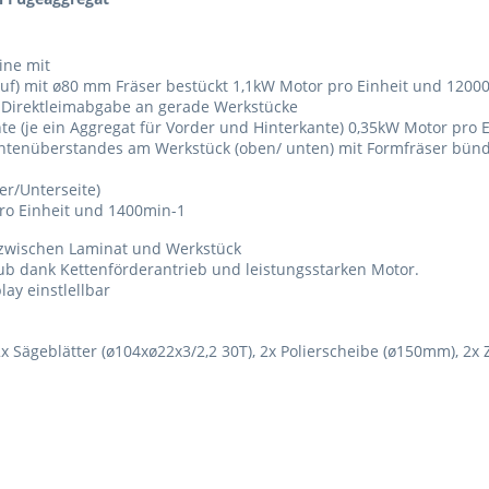
ine mit
auf) mit ø80 mm Fräser bestückt 1,1kW Motor pro Einheit und 1200
Direktleimabgabe an gerade Werkstücke
 (je ein Aggregat für Vorder und Hinterkante) 0,35kW Motor pro E
ntenüberstandes am Werkstück (oben/ unten) mit Formfräser bünd
er/Unterseite)
pro Einheit und 1400min-1
 zwischen Laminat und Werkstück
ub dank Kettenförderantrieb und leistungsstarken Motor.
ay einstlellbar
x Sägeblätter (ø104xø22x3/2,2 30T), 2x Polierscheibe (ø150mm), 2x 