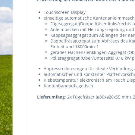
Touchscreen Display
einseitige automatische Kantenanleimmasch
Fügeaggregat (Doppelfräser links/rechtsl
Anleimbecken mit Heizungsregelung und 
Kappsägeaggregat zum Ablängen der Kante
Doppelfräsaggregat zum Abfräses des Ka
Einheit und 18000min-1
gerades Flächenziehklingen-Aggregat (Ob
Polieraggregat (Ober/Unteseite) 0,18 kW 
Anpressrollen sorgen für ideale Verbindung
automatischer und konstanter Plattenvorsch
Klebetemperatur elektronisch am Touch Displ
Kantenbandauflagetisch
Lieferumfang
: 2x Fügefräser (ø80xø20x55 mm), 2