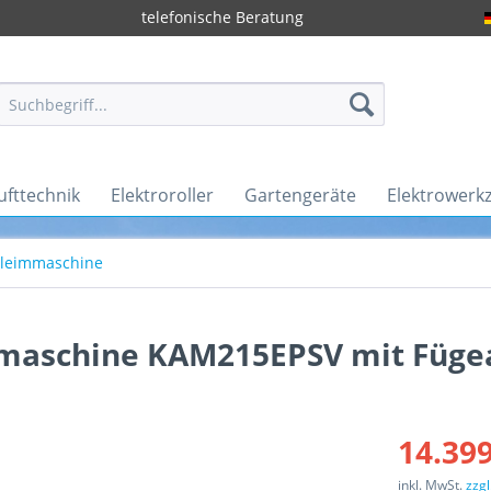
telefonische Beratung
ufttechnik
Elektroroller
Gartengeräte
Elektrowerk
leimmaschine
aschine KAM215EPSV mit Füge
14.399
inkl. MwSt.
zzg