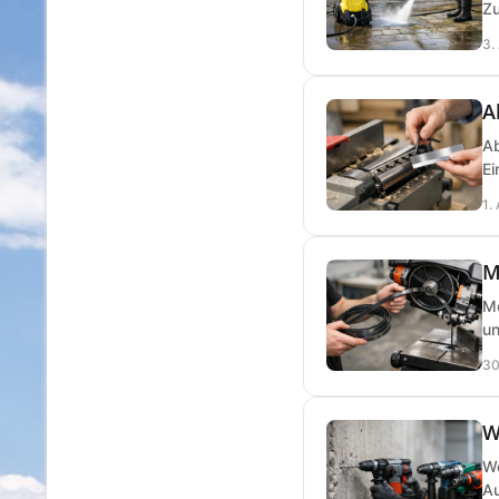
Zu
3.
A
Ab
Ei
1.
M
Me
un
30
W
We
Au