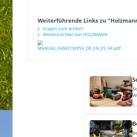
Weiterführende Links zu "Holzma
Fragen zum Artikel?
Weitere Artikel von HOLZMANN
S
Sc
We
5.
B
Be