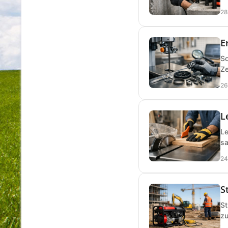
28
E
So
Ze
26
L
Le
sa
24
S
St
zu