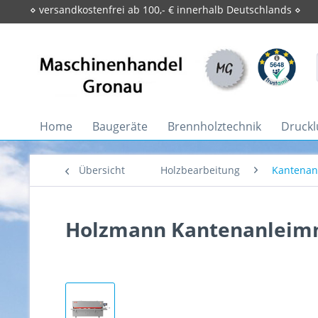
⋄ versandkostenfrei ab 100,- € innerhalb Deutschlands ⋄
Home
Baugeräte
Brennholztechnik
Druckl
Übersicht
Holzbearbeitung
Kantenan
Holzmann Kantenanleimm