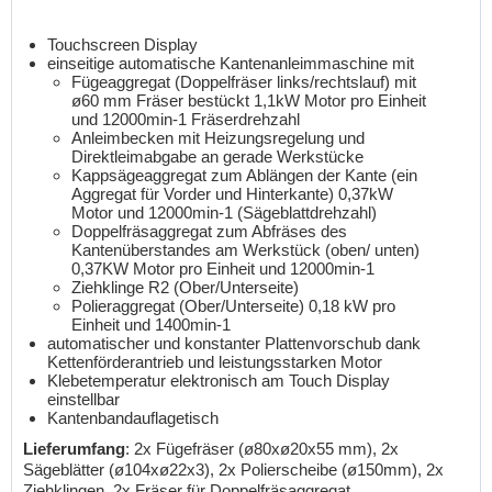
Touchscreen Display
einseitige automatische Kantenanleimmaschine mit
Fügeaggregat (Doppelfräser links/rechtslauf) mit
ø60 mm Fräser bestückt 1,1kW Motor pro Einheit
und 12000min-1 Fräserdrehzahl
Anleimbecken mit Heizungsregelung und
Direktleimabgabe an gerade Werkstücke
Kappsägeaggregat zum Ablängen der Kante (ein
Aggregat für Vorder und Hinterkante) 0,37kW
Motor und 12000min-1 (Sägeblattdrehzahl)
Doppelfräsaggregat zum Abfräses des
Kantenüberstandes am Werkstück (oben/ unten)
0,37KW Motor pro Einheit und 12000min-1
Ziehklinge R2 (Ober/Unterseite)
Polieraggregat (Ober/Unterseite) 0,18 kW pro
Einheit und 1400min-1
automatischer und konstanter Plattenvorschub dank
Kettenförderantrieb und leistungsstarken Motor
Klebetemperatur elektronisch am Touch Display
einstellbar
Kantenbandauflagetisch
Lieferumfang
: 2x Fügefräser (ø80xø20x55 mm), 2x
Sägeblätter (ø104xø22x3), 2x Polierscheibe (ø150mm), 2x
Ziehklingen, 2x Fräser für Doppelfräsaggregat