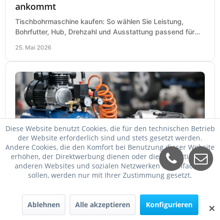
ankommt
Tischbohrmaschine kaufen: So wählen Sie Leistung,
Bohrfutter, Hub, Drehzahl und Ausstattung passend für
Werkstatt, Betrieb und Hobby aus.
25. Mai 2026
Diese Website benutzt Cookies, die für den technischen Betrieb
der Website erforderlich sind und stets gesetzt werden.
Andere Cookies, die den Komfort bei Benutzung dieser Website
erhöhen, der Direktwerbung dienen oder die Interaktion mit
Welcher Kompressor für Schlagschrauber?
anderen Websites und sozialen Netzwerken vereinfachen
sollen, werden nur mit Ihrer Zustimmung gesetzt.
Welcher Kompressor für Schlagschrauber passt? So
wählen Sie Kessel, Luftmenge, Druck und Motorleistung
passend für Werkstatt, Reifenwechsel.
Ablehnen
Alle akzeptieren
Konfigurieren
23. Mai 2026
✕