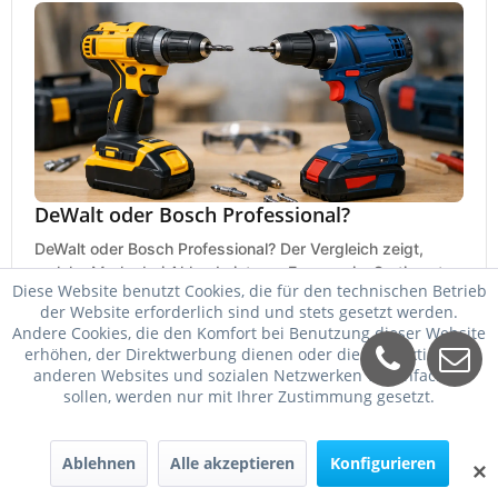
DeWalt oder Bosch Professional?
DeWalt oder Bosch Professional? Der Vergleich zeigt,
welche Marke bei Akku, Leistung, Ergonomie, Sortiment
Diese Website benutzt Cookies, die für den technischen Betrieb
und Preis besser zu Ihrem Einsatz passt.
21. Mai 2026
der Website erforderlich sind und stets gesetzt werden.
Andere Cookies, die den Komfort bei Benutzung dieser Website
erhöhen, der Direktwerbung dienen oder die Interaktion mit
anderen Websites und sozialen Netzwerken vereinfachen
sollen, werden nur mit Ihrer Zustimmung gesetzt.
Ablehnen
Alle akzeptieren
Konfigurieren
✕