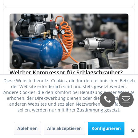
Welcher Kompressor für Schlagschrauber?
Diese Website benutzt Cookies, die für den technischen Betrieb
Welcher Kompressor für Schlagschrauber passt? So
der Website erforderlich sind und stets gesetzt werden.
wählen Sie Kessel, Luftmenge, Druck und Motorleistung
Andere Cookies, die den Komfort bei Benutzung dieser Website
passend für Werkstatt, Reifenwechsel.
erhöhen, der Direktwerbung dienen oder die Interaktion mit
23. Mai 2026
anderen Websites und sozialen Netzwerken vereinfachen
sollen, werden nur mit Ihrer Zustimmung gesetzt.
Ablehnen
Alle akzeptieren
Konfigurieren
✕