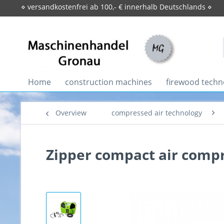
⋄ versandkostenfrei ab 100,- € innerhalb Deutschlands ⋄
Home
construction machines
firewood techn
Overview
compressed air technology
Zipper compact air comp