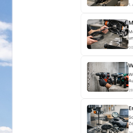
1.
M
Me
un
30
W
We
Au
28
E
So
Ze
26