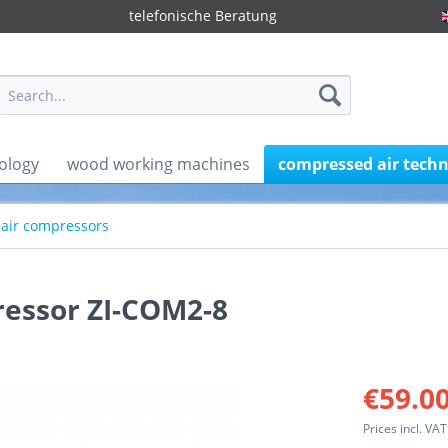
telefonische Beratung
ology
wood working machines
compressed air tech
air compressors
ressor ZI-COM2-8
€59.00
Prices incl. VA