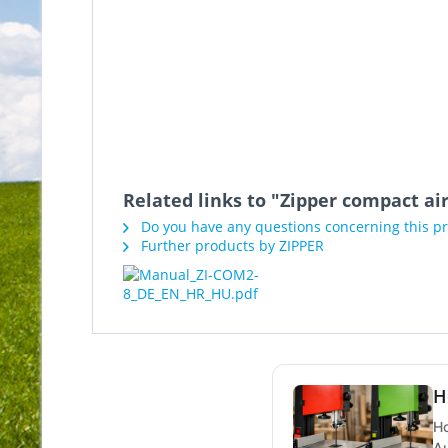
Related links to "Zipper compact a
Do you have any questions concerning this p
Further products by ZIPPER
H
Ho
Au