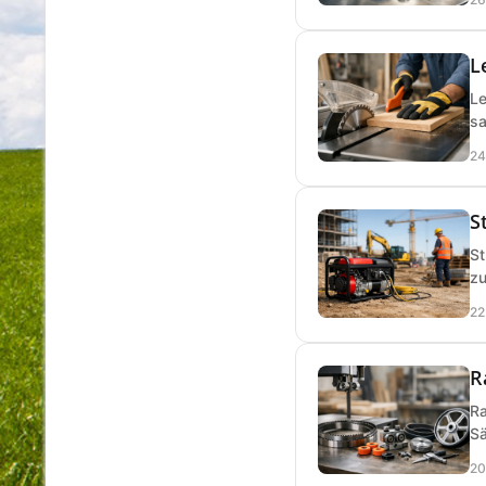
L
Le
sa
24
S
St
zu
22
R
Ra
Sä
20