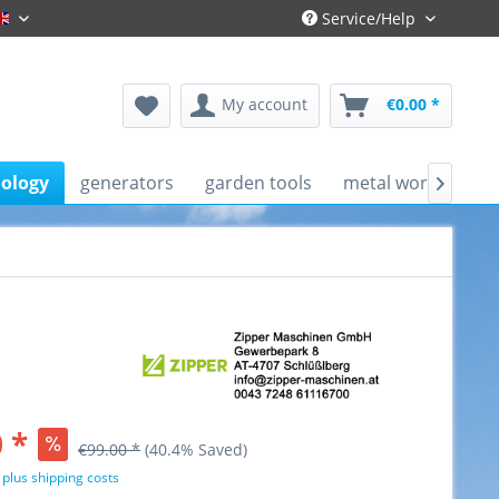
Service/Help
Gronau-Englisch
My account
€0.00 *
nology
generators
garden tools
metal working ma

 *
€99.00 *
(40.4% Saved)
T
plus shipping costs