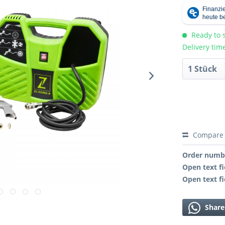
Ready to s
Delivery tim
Compare
Order numb
Open text fi
Open text fi
Share