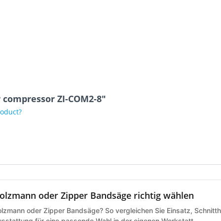
ir compressor ZI-COM2-8"
roduct?
olzmann oder Zipper Bandsäge richtig wählen
lzmann oder Zipper Bandsäge? So vergleichen Sie Einsatz, Schnitth
sstattung für eine passende Wahl in der eigenen Werkstatt.