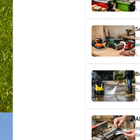
7.
S
Sc
We
5.
B
Be
Zu
3.
A
Ab
Ei