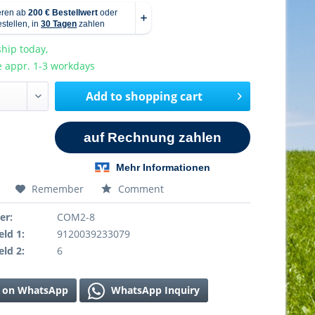
hip today,
e appr. 1-3 workdays
Add to
shopping cart
Remember
Comment
er:
COM2-8
eld 1:
9120039233079
eld 2:
6
 on WhatsApp
WhatsApp Inquiry