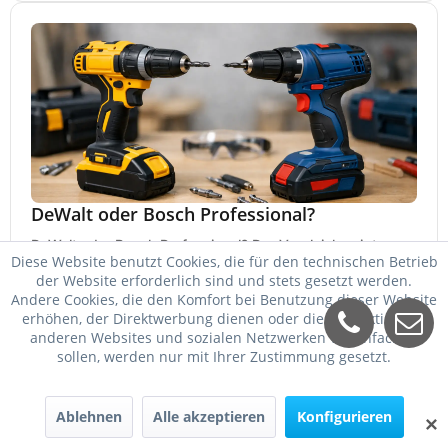
DeWalt oder Bosch Professional?
DeWalt oder Bosch Professional? Der Vergleich zeigt,
Diese Website benutzt Cookies, die für den technischen Betrieb
welche Marke bei Akku, Leistung, Ergonomie, Sortiment
der Website erforderlich sind und stets gesetzt werden.
und Preis besser zu Ihrem Einsatz passt.
21. Mai 2026
Andere Cookies, die den Komfort bei Benutzung dieser Website
erhöhen, der Direktwerbung dienen oder die Interaktion mit
anderen Websites und sozialen Netzwerken vereinfachen
sollen, werden nur mit Ihrer Zustimmung gesetzt.
Ablehnen
Alle akzeptieren
Konfigurieren
✕