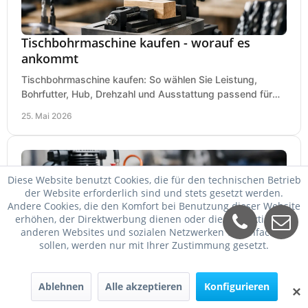
Tischbohrmaschine kaufen - worauf es
ankommt
Tischbohrmaschine kaufen: So wählen Sie Leistung,
Bohrfutter, Hub, Drehzahl und Ausstattung passend für
Werkstatt, Betrieb und Hobby aus.
25. Mai 2026
Diese Website benutzt Cookies, die für den technischen Betrieb
der Website erforderlich sind und stets gesetzt werden.
Andere Cookies, die den Komfort bei Benutzung dieser Website
erhöhen, der Direktwerbung dienen oder die Interaktion mit
anderen Websites und sozialen Netzwerken vereinfachen
sollen, werden nur mit Ihrer Zustimmung gesetzt.
Welcher Kompressor für Schlagschrauber?
Ablehnen
Alle akzeptieren
Konfigurieren
✕
Welcher Kompressor für Schlagschrauber passt? So