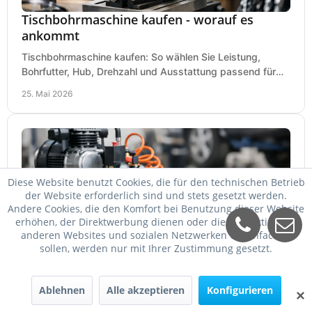
Tischbohrmaschine kaufen - worauf es
ankommt
Tischbohrmaschine kaufen: So wählen Sie Leistung,
Bohrfutter, Hub, Drehzahl und Ausstattung passend für
Werkstatt, Betrieb und Hobby aus.
25. Mai 2026
Diese Website benutzt Cookies, die für den technischen Betrieb
der Website erforderlich sind und stets gesetzt werden.
Andere Cookies, die den Komfort bei Benutzung dieser Website
erhöhen, der Direktwerbung dienen oder die Interaktion mit
anderen Websites und sozialen Netzwerken vereinfachen
sollen, werden nur mit Ihrer Zustimmung gesetzt.
Welcher Kompressor für Schlagschrauber?
Welcher Kompressor für Schlagschrauber passt? So
Ablehnen
Alle akzeptieren
Konfigurieren
✕
wählen Sie Kessel, Luftmenge, Druck und Motorleistung
passend für Werkstatt, Reifenwechsel.