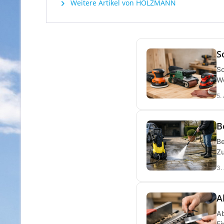
Weitere Artikel von HOLZMANN
S
Sc
We
5.
B
Be
Zu
3.
A
Ab
Ei