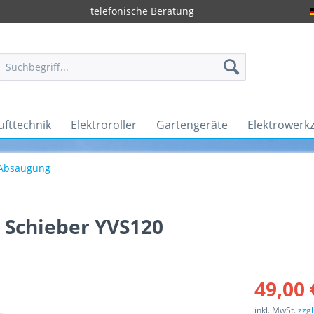
telefonische Beratung
ufttechnik
Elektroroller
Gartengeräte
Elektrowerk
Absaugung
 Schieber YVS120
49,00 
inkl. MwSt.
zzg