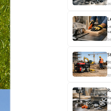
26
L
Le
sa
24
S
St
zu
22
R
Ra
Sä
20