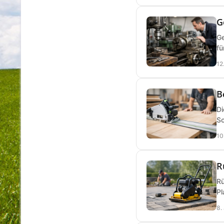
G
Ge
fü
12
B
Di
Sc
10
R
Rü
Pl
8.