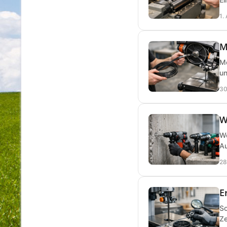
1.
M
Me
un
30
W
We
Au
28
E
So
Ze