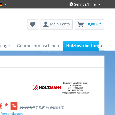
Service/Hilfe
Gronau-Deutsch
Mein Konto
0,00 € *
zeuge
Gebrauchtmaschinen
Holzbearbeitung
Kfz

€ *
55,00 € *
(10,91% gespart)
l. Versandkosten