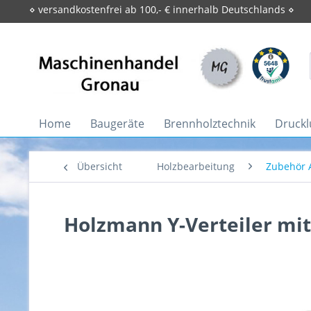
⋄ versandkostenfrei ab 100,- € innerhalb Deutschlands ⋄
Home
Baugeräte
Brennholztechnik
Druckl
Übersicht
Holzbearbeitung
Zubehör 
Holzmann Y-Verteiler mit