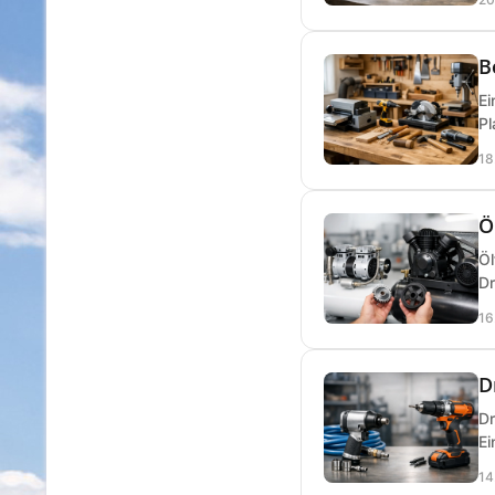
B
Ei
Pl
18
Ö
Öl
Dr
16
D
Dr
Ei
14